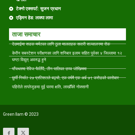
टेक्नो एक्सपर्ट: सुजन प्रधान
एड्मिन हेड: लाक्पा लामा
ताजा समाचार
देउमाईमा सडक मर्मतका लागि ठुला मालवाहक सवारी सञ्चालनमा रोक
केरौन सबस्टेशन परीक्षणका लागि शनिबार इलाम सहित पूर्वका ४ जिल्लामा १२
घण्टा विद्युत् अवरुद्ध हुने
पाँचथरमा रेविज फैलिँदै, तीन पालिका उच्च जोखिममा
छुर्पी निर्यात २७ प्रतिशतले बढ्यो, एक वर्षमै एक अर्ब ७९ करोडको कारोबार
पहिरोले ताप्लेजुङमा दुई घरमा क्षति, लाखौँको नोक्सानी
Green Ilam © 2023