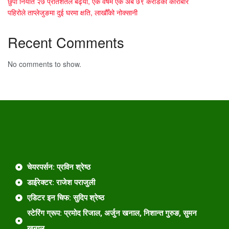
छुर्पी निर्यात २७ प्रतिशतले बढ्यो, एक वर्षमै एक अर्ब ७९ करोडको कारोबार
पहिरोले ताप्लेजुङमा दुई घरमा क्षति, लाखौँको नोक्सानी
Recent Comments
No comments to show.
चेयरपर्सन: प्रविन श्रेष्ठ
डाईरेक्टर: राजेश पराजुली
एडिटर इन चिफ: सुदिप श्रेष्ठ
स्टेरिंग ग्रूप: प्रमोद रिजाल, अर्जुन खनाल, निशान्त गुरुङ, सुमन
खनाल