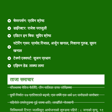
चेयरपर्सन: प्रविन श्रेष्ठ
डाईरेक्टर: राजेश पराजुली
एडिटर इन चिफ: सुदिप श्रेष्ठ
स्टेरिंग ग्रूप: प्रमोद रिजाल, अर्जुन खनाल, निशान्त गुरुङ, सुमन
खनाल
टेक्नो एक्सपर्ट: सुजन प्रधान
एड्मिन हेड: लाक्पा लामा
ताजा समाचार
पाँचथरमा रेविज फैलिँदै, तीन पालिका उच्च जोखिममा
छुर्पी निर्यात २७ प्रतिशतले बढ्यो, एक वर्षमै एक अर्ब ७९ करोडको कारोबार
पहिरोले ताप्लेजुङमा दुई घरमा क्षति, लाखौँको नोक्सानी
सिक्किमको टिस्टा जलविद्युत् आयोजनाको सुरुङमा पहिरो : ८ जनाको मृत्यु, १९