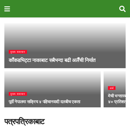
मुख्य समाचार
काँकडभिट्टा नाकाबाट सबैभन्दा बढी अलैँची निर्यात
अर्थ
मुख्य समाचार
मेची भन्सारबाट
पूर्वी नेपालमा सक्रिय ४ पहिचानवादी दलबीच एकता
४० प्रतिशत
पत्रपत्रिकाबाट