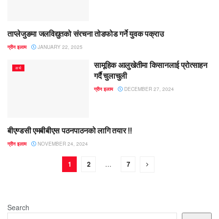
ताप्लेजुङमा जलविद्युतको संरचना तोडफोड गर्ने युवक पक्राउ
पत्रपत्रिकाबाट
ग्रीन इलाम
JANUARY 22, 2025
सामूहिक आलुखेतीमा किसानलाई प्रोत्साहन
अर्थ
गर्दै चुलाचुली
ग्रीन इलाम
DECEMBER 27, 2024
बीएण्डसी एमबीबीएस पठनपाठनको लागि तयार ‼️
पत्रपत्रिकाबाट
ग्रीन इलाम
NOVEMBER 24, 2024
1
2
…
7
Search