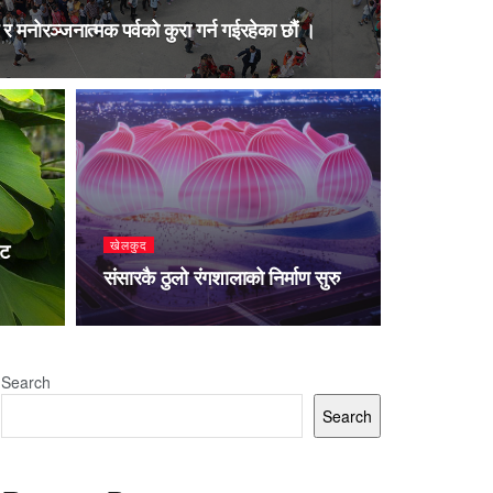
 मनोरञ्जनात्मक पर्वको कुरा गर्न गईरहेका छौं ।
खेलकुद
ोट
संसारकै ठुलो रंगशालाको निर्माण सुरु
Search
Search