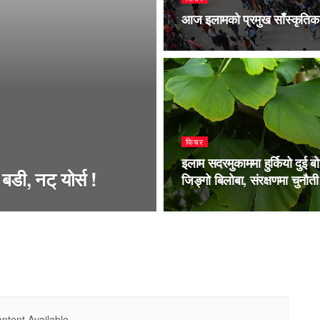
आज इलामको प्रमुख साँस्कृतिक र
फिचर
इलाम सदरमुकाममा हुर्कियो दुई ब
बडी, नट् योर्स !
जिङ्गो बिलोबा, संरक्षणमा चुनौती
ntent Available