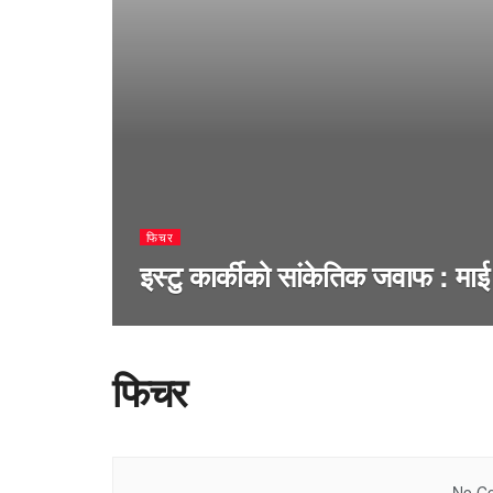
फिचर
इस्टु कार्कीको सांकेतिक जवाफ : माई 
फिचर
No Co