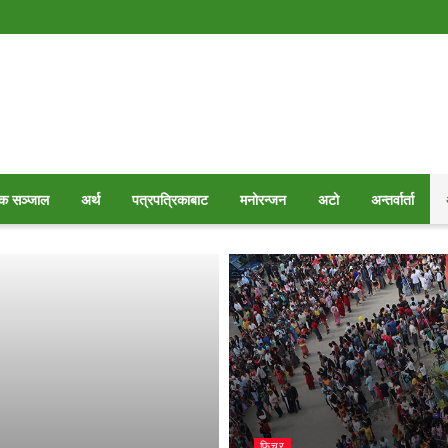
क सञ्जाल
अर्थ
पत्रपत्रिकाबाट
मनोरन्जन
अटो
अन्तर्वार्ता
फिचर