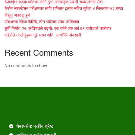
देउमाईमा सडक मर्मतका लागि ठुला मालवाहक सवारी सञ्चालनमा रोक
केरौन सबस्टेशन परीक्षणका लागि शनिबार इलाम सहित पूर्वका ४ जिल्लामा १२ घण्टा
विद्युत् अवरुद्ध हुने
पाँचथरमा रेविज फैलिँदै, तीन पालिका उच्च जोखिममा
छुर्पी निर्यात २७ प्रतिशतले बढ्यो, एक वर्षमै एक अर्ब ७९ करोडको कारोबार
पहिरोले ताप्लेजुङमा दुई घरमा क्षति, लाखौँको नोक्सानी
Recent Comments
No comments to show.
चेयरपर्सन: प्रविन श्रेष्ठ