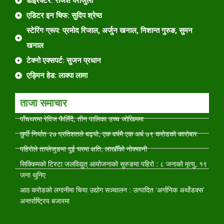
डाईरेक्टर: राजेश पराजुली
एडिटर इन चिफ: सुदिप श्रेष्ठ
स्टेरिंग ग्रूप: प्रमोद रिजाल, अर्जुन खनाल, निशान्त गुरुङ, सुमन
खनाल
टेक्नो एक्सपर्ट: सुजन प्रधान
एड्मिन हेड: लाक्पा लामा
ताजा समाचार
पाँचथरमा रेविज फैलिँदै, तीन पालिका उच्च जोखिममा
छुर्पी निर्यात २७ प्रतिशतले बढ्यो, एक वर्षमै एक अर्ब ७९ करोडको कारोबार
पहिरोले ताप्लेजुङमा दुई घरमा क्षति, लाखौँको नोक्सानी
सिक्किमको टिस्टा जलविद्युत् आयोजनाको सुरुङमा पहिरो : ८ जनाको मृत्यु, १९
जना थुनिए
आठ करोडको लगानीमा चिया उद्योग सञ्चालन : उत्पादित ‘अर्गानिक अर्थोडक्स’
अन्तर्राष्ट्रिय बजारमा