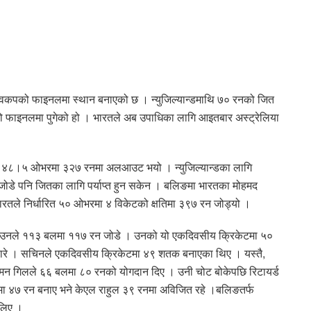
वकपको फाइनलमा स्थान बनाएको छ । न्युजिल्यान्डमाथि ७० रनको जित
 फाइनलमा पुगेको हो । भारतले अब उपाधिका लागि आइतबार अस्ट्रेलिया
न्ड ४८।५ ‌ओभरमा ३२७ रनमा अलआउट भयो । न्युजिल्यान्डका लागि
ोडे पनि जितका लागि पर्याप्त हुन सकेन । बलिङमा भारतका मोहमद
ारतले निर्धारित ५० ओभरमा ४ विकेटको क्षतिमा ३९७ रन जोड्यो ।
 । उनले ११३ बलमा ११७ रन जोडे । उनको यो एकदिवसीय क्रिकेटमा ५०
ारे । सचिनले एकदिवसीय क्रिकेटमा ४९ शतक बनाएका थिए । यस्तै,
मन गिलले ६६ बलमा ८० रनको योगदान दिए । उनी चोट बोकेपछि रिटायर्ड
९ बलमा ४७ रन बनाए भने केएल राहुल ३९ रनमा अविजित रहे ।बलिङतर्फ
 लिए ।