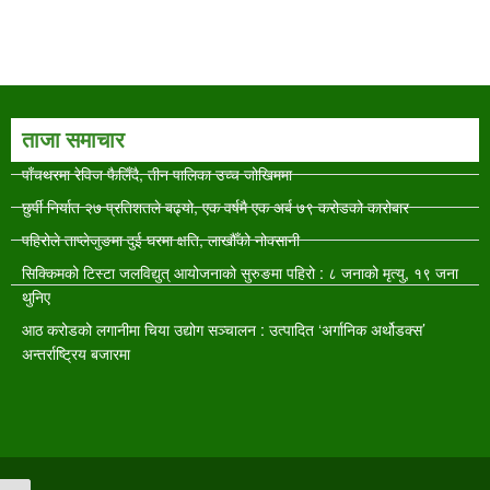
ताजा समाचार
पाँचथरमा रेविज फैलिँदै, तीन पालिका उच्च जोखिममा
छुर्पी निर्यात २७ प्रतिशतले बढ्यो, एक वर्षमै एक अर्ब ७९ करोडको कारोबार
पहिरोले ताप्लेजुङमा दुई घरमा क्षति, लाखौँको नोक्सानी
सिक्किमको टिस्टा जलविद्युत् आयोजनाको सुरुङमा पहिरो : ८ जनाको मृत्यु, १९ जना
थुनिए
आठ करोडको लगानीमा चिया उद्योग सञ्चालन : उत्पादित ‘अर्गानिक अर्थोडक्स’
अन्तर्राष्ट्रिय बजारमा