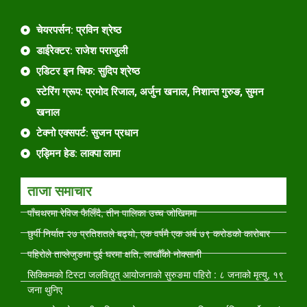
चेयरपर्सन: प्रविन श्रेष्ठ
डाईरेक्टर: राजेश पराजुली
एडिटर इन चिफ: सुदिप श्रेष्ठ
स्टेरिंग ग्रूप: प्रमोद रिजाल, अर्जुन खनाल, निशान्त गुरुङ, सुमन
खनाल
टेक्नो एक्सपर्ट: सुजन प्रधान
एड्मिन हेड: लाक्पा लामा
ताजा समाचार
पाँचथरमा रेविज फैलिँदै, तीन पालिका उच्च जोखिममा
छुर्पी निर्यात २७ प्रतिशतले बढ्यो, एक वर्षमै एक अर्ब ७९ करोडको कारोबार
पहिरोले ताप्लेजुङमा दुई घरमा क्षति, लाखौँको नोक्सानी
सिक्किमको टिस्टा जलविद्युत् आयोजनाको सुरुङमा पहिरो : ८ जनाको मृत्यु, १९
जना थुनिए