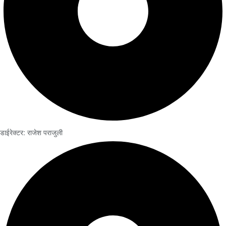
डाईरेक्टर: राजेश पराजुली