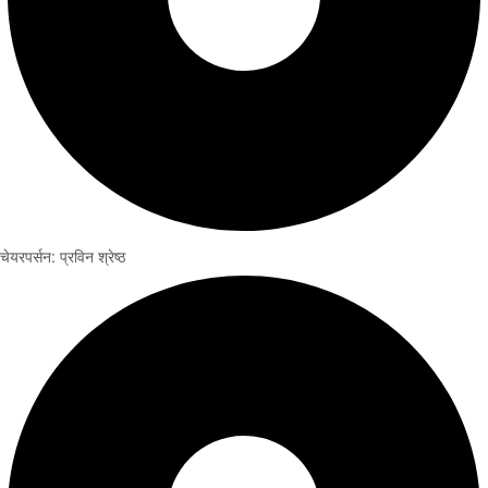
चेयरपर्सन: प्रविन श्रेष्ठ