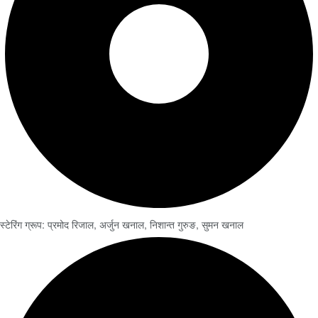
स्टेरिंग ग्रूप: प्रमोद रिजाल, अर्जुन खनाल, निशान्त गुरुङ, सुमन खनाल