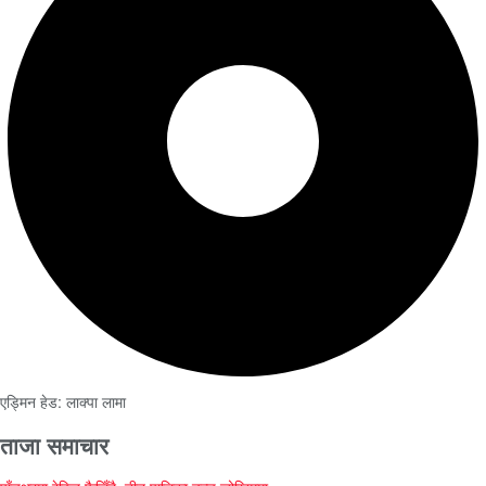
एड्मिन हेड: लाक्पा लामा
ताजा समाचार