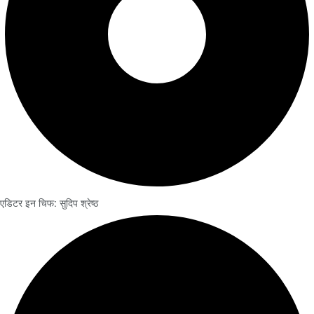
एडिटर इन चिफ: सुदिप श्रेष्ठ