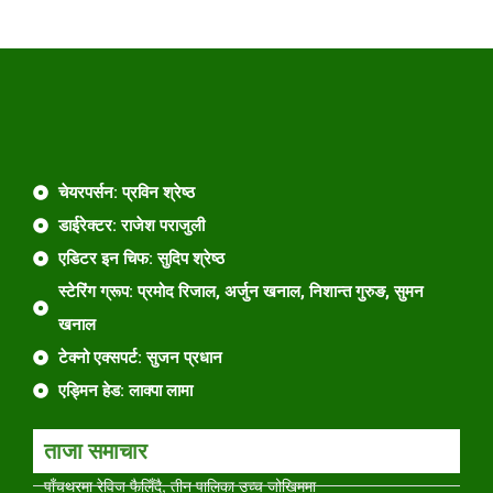
चेयरपर्सन: प्रविन श्रेष्ठ
डाईरेक्टर: राजेश पराजुली
एडिटर इन चिफ: सुदिप श्रेष्ठ
स्टेरिंग ग्रूप: प्रमोद रिजाल, अर्जुन खनाल, निशान्त गुरुङ, सुमन
खनाल
टेक्नो एक्सपर्ट: सुजन प्रधान
एड्मिन हेड: लाक्पा लामा
ताजा समाचार
पाँचथरमा रेविज फैलिँदै, तीन पालिका उच्च जोखिममा