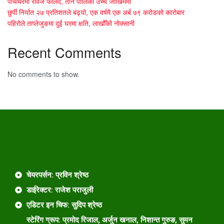
पाँचथरमा रेविज फैलिँदै, तीन पालिका उच्च जोखिममा
छुर्पी निर्यात २७ प्रतिशतले बढ्यो, एक वर्षमै एक अर्ब ७९ करोडको कारोबार
पहिरोले ताप्लेजुङमा दुई घरमा क्षति, लाखौँको नोक्सानी
Recent Comments
No comments to show.
चेयरपर्सन: प्रविन श्रेष्ठ
डाईरेक्टर: राजेश पराजुली
एडिटर इन चिफ: सुदिप श्रेष्ठ
स्टेरिंग ग्रूप: प्रमोद रिजाल, अर्जुन खनाल, निशान्त गुरुङ, सुमन