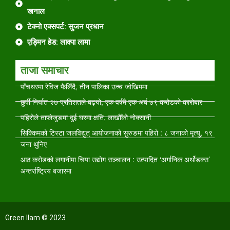
खनाल
टेक्नो एक्सपर्ट: सुजन प्रधान
एड्मिन हेड: लाक्पा लामा
ताजा समाचार
पाँचथरमा रेविज फैलिँदै, तीन पालिका उच्च जोखिममा
छुर्पी निर्यात २७ प्रतिशतले बढ्यो, एक वर्षमै एक अर्ब ७९ करोडको कारोबार
पहिरोले ताप्लेजुङमा दुई घरमा क्षति, लाखौँको नोक्सानी
सिक्किमको टिस्टा जलविद्युत् आयोजनाको सुरुङमा पहिरो : ८ जनाको मृत्यु, १९
जना थुनिए
आठ करोडको लगानीमा चिया उद्योग सञ्चालन : उत्पादित ‘अर्गानिक अर्थोडक्स’
अन्तर्राष्ट्रिय बजारमा
Green Ilam © 2023