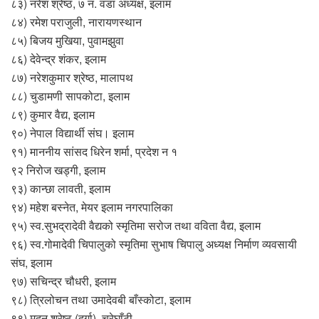
८३) नरेश श्रेष्ठ, ७ नं. वडा अध्यक्ष, इलाम
८४) रमेश पराजुली, नारायणस्थान
८५) बिजय मुखिया, पुवामझुवा
८६) देवेन्द्र शंकर, इलाम
८७) नरेशकुमार श्रेष्ठ, मालापथ
८८) चुडामणी सापकोटा, इलाम
८९) कुमार वैद्य, इलाम
९०) नेपाल विद्यार्थी संघ। इलाम
९१) माननीय सांसद धिरेन शर्मा, प्रदेश न १
९२ निरोज खड्गी, इलाम
९३) कान्छा लावती, इलाम
९४) महेश बस्नेत, मेयर इलाम नगरपालिका
९५) स्व.सुभद्रादेवी वैद्यको स्मृतिमा सरोज तथा वविता वैद्य, इलाम
९६) स्व.गोमादेवी चिपालुको स्मृतिमा सुभाष चिपालु अध्यक्ष निर्माण व्यवसायी
संघ, इलाम
९७) सचिन्द्र चौधरी, इलाम
९८) त्रिलोचन तथा उमादेवबी बाँस्कोटा, इलाम
९९) मदन श्रेष्ठ (दुर्गा), चुरेघाँटी