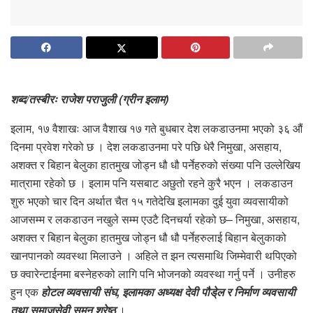
शब्द/तस्बीरः राजेश पराजुली (ग्रीन इलाम)
इलाम, १७ वैशाखः आज वैशाख १७ गते बुधबार देश लकडाउनमा भएको ३६ औं
दिनमा प्रवेश गरेको छ । देश लकडाउनमा परे पछि धेरै निमुखा, असहाय,
अशक्त र बिहान बेलुका हातमुख जोड्न धौ धौ पर्नेहरुको संख्या पनि उल्लेखिय
मात्रामा रहेको छ । इलाम पनि यसबाट अछुतो रहने कुरै भएन । लकडाउन
शुरु भएको चार दिन अर्थात चैत १५ गतेदेखि इलामका दुई युवा व्यवसायीको
आजसम्म र लकडाउन नखुले सम्म एउटै दिनचर्या रहेको छ– निमुखा, असहाय,
अशक्त र बिहान बेलुका हातमुख जोड्न धौ धौ पर्नेहरुलाई बिहान बेलुकाको
खानपानको व्यवस्था मिलाउने । अहिले त झन त्यसमाथि जिम्मेवारी थपिएको
छ क्वारेन्टाईनमा बस्नेहरुको लागि पनि भोजनको व्यवस्था गर्नु पर्ने । उनीहरु
हुन एक
होटल व्यवसायी संघ, इलामका अध्यक्ष देवी पौडे्ल र निर्माण व्यवसायी
तथा समाजसेवी सुमन श्रेष्ठ
।