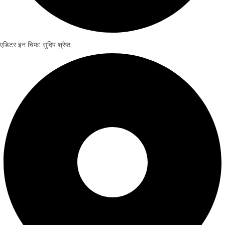
एडिटर इन चिफ: सुदिप श्रेष्ठ