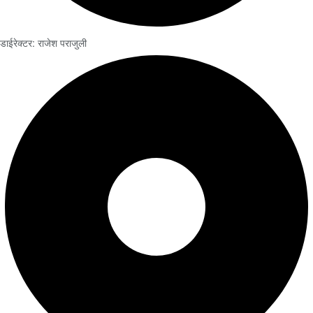
डाईरेक्टर: राजेश पराजुली