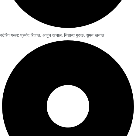
स्टेरिंग ग्रूप: प्रमोद रिजाल, अर्जुन खनाल, निशान्त गुरुङ, सुमन खनाल