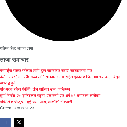
एड्मिन हेड: लाक्पा लामा
ताजा समाचार
देउमाईमा सडक मर्मतका लागि ठुला मालवाहक सवारी सञ्चालनमा रोक
केरौन सबस्टेशन परीक्षणका लागि शनिबार इलाम सहित पूर्वका ४ जिल्लामा १२ घण्टा विद्युत्
अवरुद्ध हुने
पाँचथरमा रेविज फैलिँदै, तीन पालिका उच्च जोखिममा
छुर्पी निर्यात २७ प्रतिशतले बढ्यो, एक वर्षमै एक अर्ब ७९ करोडको कारोबार
पहिरोले ताप्लेजुङमा दुई घरमा क्षति, लाखौँको नोक्सानी
Green Ilam © 2023