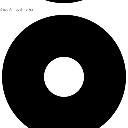
चेयरपर्सन: प्रविन श्रेष्ठ