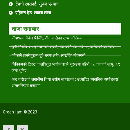
टेक्नो एक्सपर्ट: सुजन प्रधान
एड्मिन हेड: लाक्पा लामा
ताजा समाचार
पाँचथरमा रेविज फैलिँदै, तीन पालिका उच्च जोखिममा
छुर्पी निर्यात २७ प्रतिशतले बढ्यो, एक वर्षमै एक अर्ब ७९ करोडको कारोबार
पहिरोले ताप्लेजुङमा दुई घरमा क्षति, लाखौँको नोक्सानी
सिक्किमको टिस्टा जलविद्युत् आयोजनाको सुरुङमा पहिरो : ८ जनाको मृत्यु, १९
जना थुनिए
आठ करोडको लगानीमा चिया उद्योग सञ्चालन : उत्पादित ‘अर्गानिक अर्थोडक्स’
अन्तर्राष्ट्रिय बजारमा
Green Ilam © 2023